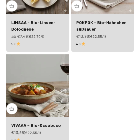
LINSAA - Bio-Linsen-
POKPOK - Bio-Hähnchen
Bolognese
süßsauer
Angebot
Angebot
ab €7,49
€13,98
(€22,70/l)
(€22,55/l)
5.0
4.9
VIVAAA – Bio-Ossobuco
Angebot
€13,98
(€22,55/l)