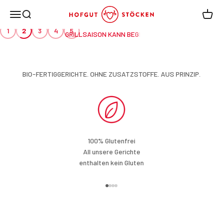
Zum Inhalt springen
Hofgut Stöcken
Menü
Suche
Waren
1
2
3
4
5
WURSTPAKET SICHERN
BIO-FERTIGGERICHTE. OHNE ZUSATZSTOFFE. AUS PRINZIP.
100% Glutenfrei
All unsere Gerichte
enthalten kein Gluten
Gehe zu Element 1
Gehe zu Element 2
Gehe zu Element 3
Gehe zu Element 4