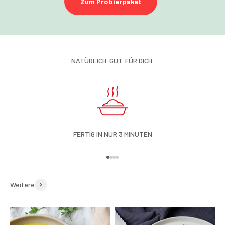
Zum Probierpaket
NATÜRLICH. GUT. FÜR DICH.
FERTIG IN NUR 3 MINUTEN
Gehe zu Element 1
Gehe zu Element 2
Gehe zu Element 3
Gehe zu Element 4
Weitere