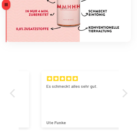
Ziehen
Es schmeckt alles sehr gut.
Seh
Wie
Ute Funke
Chr