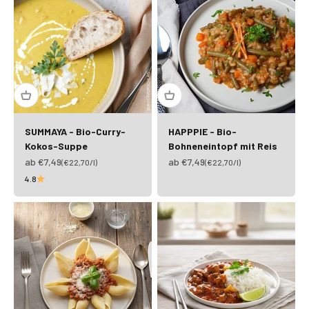
SUMMAYA - Bio-Curry-
HAPPPIE - Bio-
Kokos-Suppe
Bohneneintopf mit Reis
Angebot
Angebot
ab €7,49
ab €7,49
(€22,70/l)
(€22,70/l)
4.8